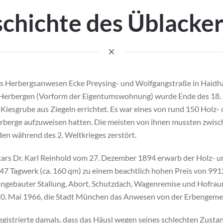
chichte des Üblacke
nes Herbergsanwesen Ecke Preysing- und Wolfgangstraße in Haidh
i Herbergen (Vorform der Eigentumswohnung) wurde Ende des 18.
Kiesgrube aus Ziegeln errichtet. Es war eines von rund 150 Holz- 
erberge aufzuweisen hatten. Die meisten von ihnen mussten zwi
n während des 2. Weltkrieges zerstört.
tars Dr. Karl Reinhold vom 27. Dezember 1894 erwarb der Holz- 
47 Tagwerk (ca. 160 qm) zu einem beachtlich hohen Preis von 99
ngebauter Stallung, Abort, Schutzdach, Wagenremise und Hofraum
 20. Mai 1966, die Stadt München das Anwesen von der Erbengeme
gistrierte damals, dass das Häusl wegen seines schlechten Zusta