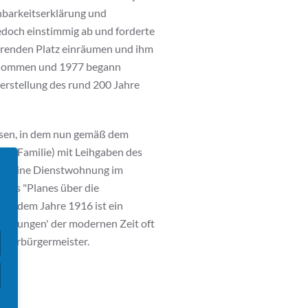
barkeitserklärung und
edoch einstimmig ab und forderte
hrenden Platz einräumen und ihm
genommen und 1977 begann
erstellung des rund 200 Jahre
wesen, in dem nun gemäß dem
er-Familie) mit Leihgaben des
und eine Dienstwohnung im
 des "Planes über die
aus dem Jahre 1916 ist ein
Segnungen' der modernen Zeit oft
 Oberbürgermeister.