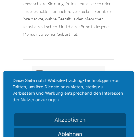
keine schicke Kleidung, Autos,
teure Uhren oder
anderes hatten, um sich zu verstecken, konnte er
ihre nackte,
wahre Gestalt, ja den Menschen
selbst direkt sehen. Und die Schönheit, die jeder
Mensch bei seiner Geburt hat.
DATUM
Diese Seite nutzt Website-Tracking-Technologien von
Dritten, um ihre Dienste anzubieten, stetig zu
11 Juli 2023
- 13 Aug. 2023
verbessern und Werbung entsprechend den Interessen
der Nutzer anzuzeigen.
Vorbei!
UHRZEIT
Akzeptieren
19:00 - 12:00
Ablehnen